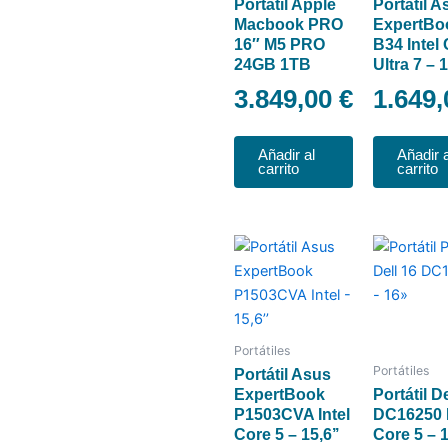
Portátil Apple
Portátil A
Macbook PRO
ExpertBo
16″ M5 PRO
B34 Intel
24GB 1TB
Ultra 7 – 
3.849,00
€
1.649
Añadir al
Añadir a
carrito
carrito
Portátiles
Portátiles
Portátil Asus
ExpertBook
Portátil De
P1503CVA Intel
DC16250 I
Core 5 – 15,6’’
Core 5 – 1