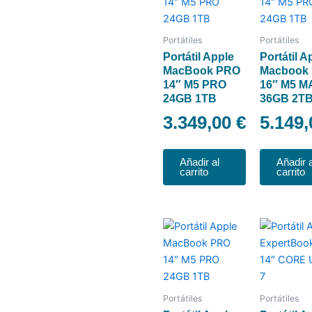
Portátiles
Portátiles
Portátil Apple
Portátil A
MacBook PRO
Macbook
14″ M5 PRO
16″ M5 M
24GB 1TB
36GB 2T
3.349,00
€
5.149
Añadir al
Añadir a
carrito
carrito
Portátiles
Portátiles