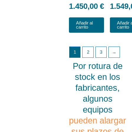
1.450,00
€
1.549
Añadir al
Añadir a
carrito
carrito
1
2
3
→
Por rotura de
stock en los
fabricantes,
algunos
equipos
pueden alargar
sus plazos de