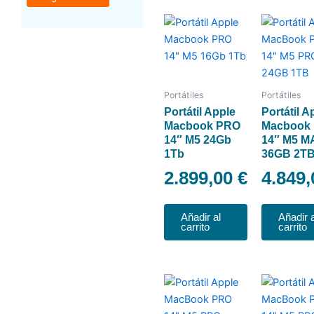
Portátiles
Portátiles
Portátil Apple
Portátil A
Macbook PRO
Macbook
14″ M5 24Gb
14″ M5 M
1Tb
36GB 2T
2.899,00
€
4.849
Añadir al
Añadir a
carrito
carrito