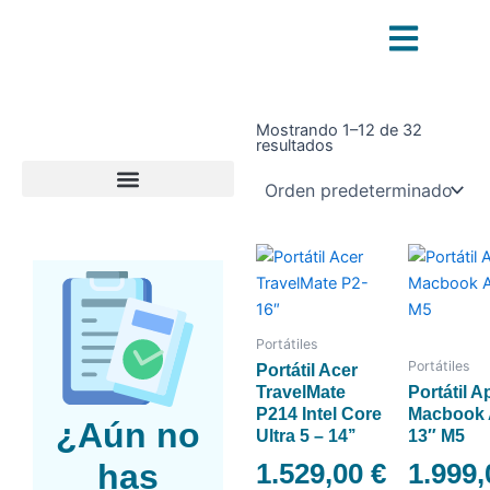
Ir
al
contenido
Mostrando 1–12 de 32
resultados
Portátiles
Portátiles
Portátil Acer
TravelMate
Portátil A
P214 Intel Core
Macbook 
¿Aún no
Ultra 5 – 14’’
13″ M5
has
1.529,00
€
1.999