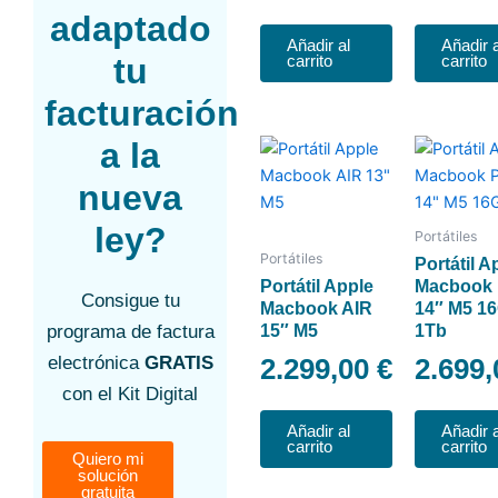
adaptado
Añadir al
Añadir a
tu
carrito
carrito
facturación
a la
nueva
ley?
Portátiles
Portátiles
Portátil A
Portátil Apple
Macbook
Consigue tu
Macbook AIR
14″ M5 1
15″ M5
1Tb
programa de factura
2.299,00
€
2.699
electrónica
GRATIS
con el Kit Digital
Añadir al
Añadir a
carrito
carrito
Quiero mi
solución
gratuita