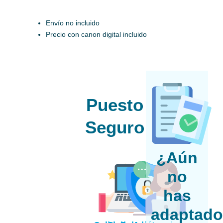
M5
cantidad
Envío no incluido
Precio con canon digital incluido
Puesto
Seguro
¿Aún
no
has
adaptad