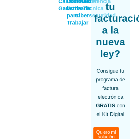
Calidad
Ordenador
Solución
Asistencia
tu
Garantizada
listo
de
Técnica
para
Ciberseguridad
facturaci
Trabajar
a la
nueva
ley?
Consigue tu
programa de
factura
electrónica
GRATIS
con
el Kit Digital
Quiero mi
solución