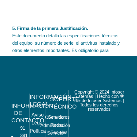
5. Firma de la primera Justificación.
Este documento detalla las especificaciones técnicas
del equipo, su número de serie, el antivirus instalado y
otros elementos importantes. Es obligatorio para
justificar el uso del Bono en la digitalización de tu
empresa y acceder a la segunda parte del Bono de
1.000€.
Copyright © 2024 Infoser
INFORMACIÓN
Sistemas | Hecho con 🧡
SOPORTE
desde Infoser Sistemas |
LEGAL
INFORMACIÓN
Todos los derechos
TÉCNICO
reservados
DE
Aviso
Servidores
Comercial
CONTACTO
6. Entrega del equipo.
Legal
Redes
Administración
El equipo será entregado en la dirección que nos
91
Política
Sociales
Servicio
indiques. Durante los primeros 12 meses, tu equipo
381