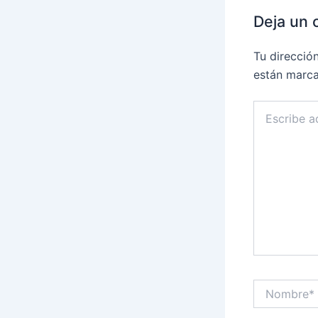
Deja un 
Tu direcció
están marc
Escribe
aquí...
Nombre*