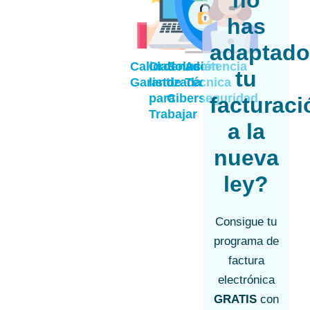
has
adaptad
Calidad
Ordenador
Solución
Asistencia
tu
Garantizada
listo
de
Técnica
para
Ciberseguridad
facturaci
Trabajar
a la
nueva
ley?
Consigue tu
programa de
factura
electrónica
GRATIS
con