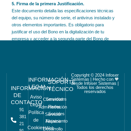
5. Firma de la primera Justificación.
Este documento detalla las especificaciones técnicas
del equipo, su número de serie, el antivirus instalado y
otros elementos importantes. Es obligatorio para
justificar el uso del Bono en la digitalización de tu
empresa y acceder a la segunda parte del Bono de
1.000€.
Copyright © 2024 Infoser
INFORMACIÓN
Sistemas | Hecho con 🧡
SOPORTE
desde Infoser Sistemas |
LEGAL
INFORMACIÓN
Todos los derechos
TÉCNICO
reservados
6. Entrega del equipo.
DE
Aviso
El equipo será entregado en la dirección que nos
Servidores
Comercial
CONTACTO
Legal
indiques. Durante los primeros 12 meses, tu equipo
Redes
Administración
91
Política
estará cubierto ante cualquier problema que pueda
Sociales
Servicio
381
de
surgir. Pasado ese tiempo, deberás presentar la
Alojamiento
Técnico
21
segunda y última Justificación, que incluirá una factura
Cookies
Web
Desarrollo
91