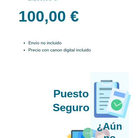
precio
precio
100,00
€
actual
original
es:
era:
100,00 €.
1.100,00 €.
Envío no incluido
Precio con canon digital incluido
Puesto
Seguro
¿Aún
no