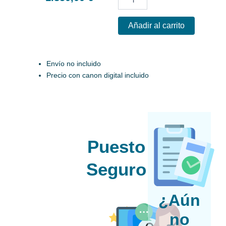
TTL-
TeknoPro-
B860-
Añadir al carrito
Ultra-
5-
Grafico-
Envío no incluido
RTX5060
cantidad
Precio con canon digital incluido
Puesto
Seguro
¿Aún
no