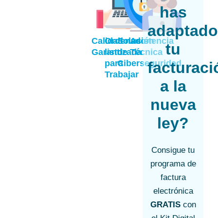
has
adaptad
Calidad
Ordenador
Solución
Asistencia
tu
Garantizada
listo
de
Técnica
para
Ciberseguridad
facturaci
Trabajar
a la
nueva
ley?
Consigue tu
programa de
factura
electrónica
GRATIS
con