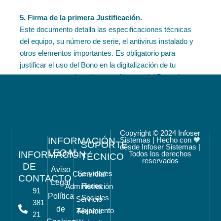
5. Firma de la primera Justificación.
Este documento detalla las especificaciones técnicas
del equipo, su número de serie, el antivirus instalado y
otros elementos importantes. Es obligatorio para
justificar el uso del Bono en la digitalización de tu
empresa y acceder a la segunda parte del Bono de
1.000€.
Copyright © 2024 Infoser
INFORMACIÓN
Sistemas | Hecho con 🧡
SOPORTE
desde Infoser Sistemas |
LEGAL
INFORMACIÓN
Todos los derechos
TÉCNICO
reservados
DE
6. Entrega del equipo.
Aviso
Servidores
Comercial
CONTACTO
El equipo será entregado en la dirección que nos
Legal
Redes
Administración
indiques. Durante los primeros 12 meses, tu equipo
91
Política
Sociales
Servicio
estará cubierto ante cualquier problema que pueda
381
de
Alojamiento
Técnico
surgir. Pasado ese tiempo, deberás presentar la
21