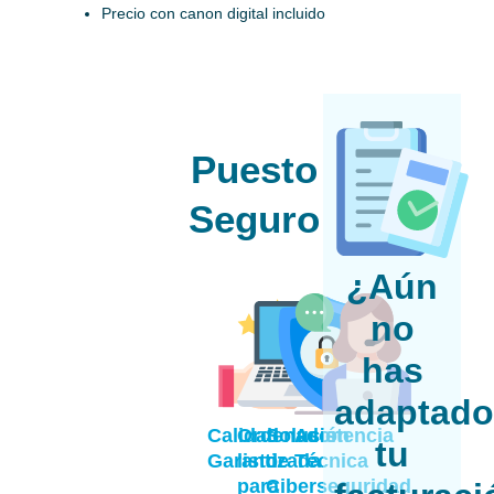
Precio con canon digital incluido
Puesto
Seguro
¿Aún
no
has
adaptad
Calidad
Ordenador
Solución
Asistencia
tu
Garantizada
listo
de
Técnica
para
Ciberseguridad