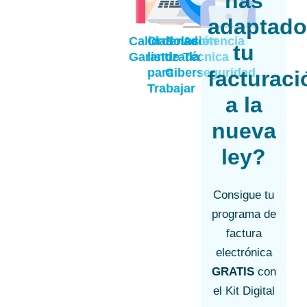
has
adaptad
Calidad
Ordenador
Solución
Asistencia
tu
Garantizada
listo
de
Técnica
para
Ciberseguridad
facturaci
Trabajar
a la
nueva
ley?
Consigue tu
programa de
factura
electrónica
GRATIS
con
el Kit Digital