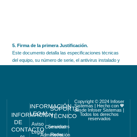
5. Firma de la primera Justificación.
Este documento detalla las especificaciones técnicas
del equipo, su número de serie, el antivirus instalado y
otros elementos importantes. Es obligatorio para
justificar el uso del Bono en la digitalización de tu
empresa y acceder a la segunda parte del Bono de
1.000€.
Copyright © 2024 Infoser
INFORMACIÓN
Sistemas | Hecho con 🧡
SOPORTE
desde Infoser Sistemas |
LEGAL
INFORMACIÓN
Todos los derechos
TÉCNICO
reservados
DE
Aviso
Servidores
Comercial
CONTACTO
Legal
Redes
Administración