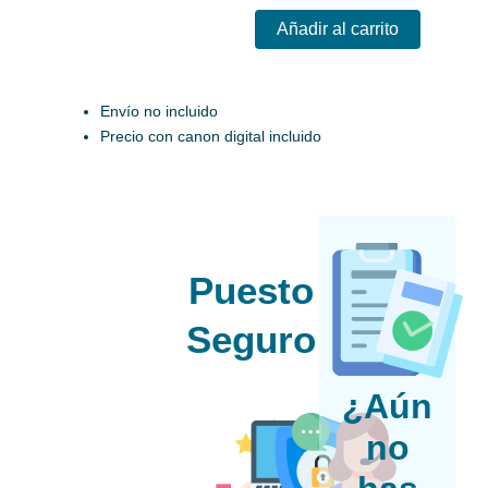
TravelMate
P214
Añadir al carrito
Intel
Core
Ultra
Envío no incluido
5
–
Precio con canon digital incluido
14’’
cantidad
Puesto
Seguro
¿Aún
no