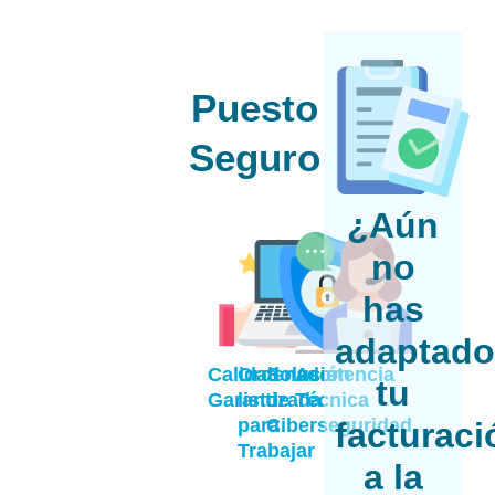
Puesto
Seguro
¿Aún
no
has
adaptad
Calidad
Ordenador
Solución
Asistencia
tu
Garantizada
listo
de
Técnica
para
Ciberseguridad
facturaci
Trabajar
a la